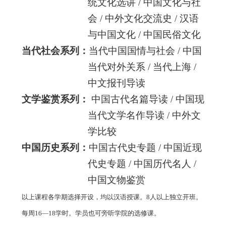
统文化选讲
/
中国文化与社
会
/
中外文化交流史
/
汉语
与中国文化
/
中国民俗文化
当代社会系列：
当代中国国情与社会
/
中国
当代对外关系
/
当代上海
/
中文报刊导读
文学鉴赏系列：
中国古代名篇导读
/
中国现
当代文学名作导读
/
中外文
学比较
中国历史系列：
中国古代史专题
/
中国近现
代史专题
/
中国历代名人
/
中国文物鉴赏
以上课程各学期选择开设，均以汉语授课。
8
人以上独立开班。
每周
16
—
18
学时。学员也可旁听学院的选修课。