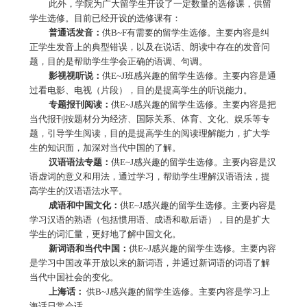
此外，学院为广大留学生开设了一定数量的选修课，供留
学生选修。目前已经开设的选修课有：
普通话发音：
供
B~F
有需要的留学生选修。主要内容是纠
正学生发音上的典型错误，以及在说话、朗读中存在的发音问
题，目的是帮助学生学会正确的语调、句调。
影视视听说：
供
E~J
班感兴趣的留学生选修。主要内容是通
过看电影、电视（片段），目的是提高学生的听说能力。
专题报刊阅读：
供
E~J
感兴趣的留学生选修。主要内容是把
当代报刊按题材分为经济、国际关系、体育、文化、娱乐等专
题，引导学生阅读，目的是提高学生的阅读理解能力，扩大学
生的知识面，加深对当代中国的了解。
汉语语法专题：
供
E~J
感兴趣的留学生选修。主要内容是汉
语虚词的意义和用法，通过学习，帮助学生理解汉语语法，提
高学生的汉语语法水平。
成语和中国文化：
供
E~J
感兴趣的留学生选修。主要内容是
学习汉语的熟语（包括惯用语、成语和歇后语），目的是扩大
学生的词汇量，更好地了解中国文化。
新词语和当代中国：
供
E~J
感兴趣的留学生选修。主要内容
是学习中国改革开放以来的新词语，并通过新词语的词语了解
当代中国社会的变化。
上海话：
供
B~J
感兴趣的留学生选修。主要内容是学习上
海话日常会话。