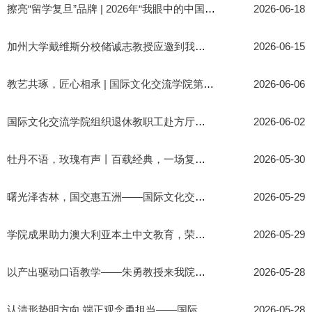
擦亮“留学复旦”品牌 | 2026年“我眼中的中国”国际学生汉语演...
2026-06-18
加州大学戴维斯分校储诚志教授应邀到我院“望道语言文化讲坛”作...
2026-06-15
教艺共琢，匠心相承 | 国际文化交流学院第十四届汉语教学技能比...
2026-06-06
国际文化交流学院组织退休教职工赴方厅水院与金泽古镇开展社会实...
2026-06-02
牡丹不语，玫瑰有声丨百载经典，一场复旦青春相逢
2026-05-30
曙光泽杏林，国交惠五洲——国际文化交流学院中医健康咨询活动顺利...
2026-05-29
学院成果助力澳大利亚本土中文教育，荣获世界数字教育创新十大案...
2026-05-29
以产出驱动口语教学——朱勇教授来我院作学术讲座
2026-05-28
认清形势明方向 端正观念勇担当——国际文化交流学院举办2026届毕...
2026-05-28